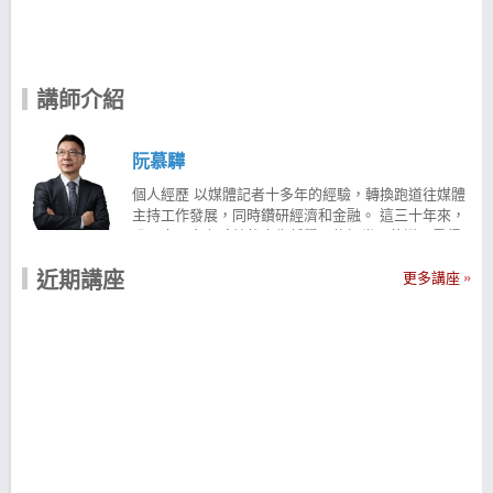
講師介紹
阮慕驊
個人經歷 以媒體記者十多年的經驗，轉換跑道往媒體
主持工作發展，同時鑽研經濟和金融。 這三十年來，
發展出一套有系統的人生哲學，能把世間的道理看得
更清楚，分析得更透徹，從而建立起健康、自在和富
近期講座
裕的境界。 活的健康、活的自由、活的富裕，這是我
更多講座
的退休主張！這三項退休主張，是需要充分準備的。
看起來順理成章，但要三項都做到卻不見得容易。 退
休不是人生的終站，對準備好的人來說，反而是人生
新的開始！ 現職 ★ News98 財經一路發 主持人 ★
Line Today 財知道 主持人 ★ Youtube「聽，阮大哥
的」主持人 ★ Youtube「一路發聊天室」主持人 經歷
◆ 工商時報編採中心副主任 ◆ 中央社多媒體新聞中
心組長、證券組組長、商情部、國內部記者 ◆ 中國電
視公司新聞部記者 ◆ 緯來電視台、八大電視台、東森
電視台、寶島新聲廣播電台、台北廣播電台等節目主