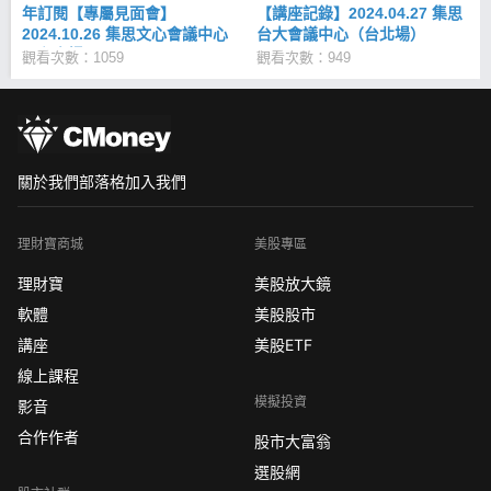
年訂閱【專屬見面會】
【講座記錄】2024.04.27 集思
2024.10.26 集思文心會議中心
台大會議中心（台北場）
（台中場）
觀看次數：1059
觀看次數：949
關於我們
部落格
加入我們
理財寶商城
美股專區
理財寶
美股放大鏡
軟體
美股股市
講座
美股ETF
線上課程
模擬投資
影音
合作作者
股市大富翁
選股網