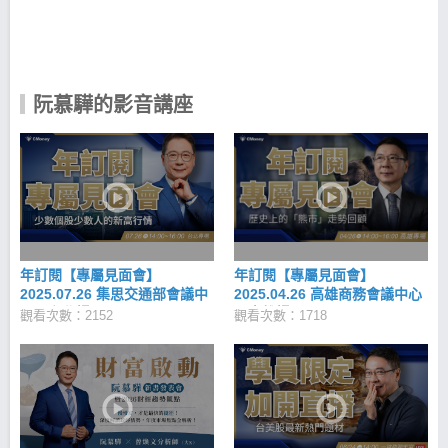
持人 著作 《錢要投資 賺到退休 賺到自由健康》 《預
購幸福：阮慕驊教你家庭理財聰明GO》 《拚現金：
阮慕驊給你投資訣竅》 《反崩壞 打破99：1》
阮慕驊的影音講座
年訂閱【專屬見面會】
年訂閱【專屬見面會】
2025.07.26 集思交通部會議中
2025.04.26 高雄商務會議中心
心（台北場）
（高雄場）
觀看次數：2152
觀看次數：1718