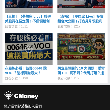
【直播】【夢想家 Live】錢進
【直播】【夢想家 Live】投資
美股買在便宜價！不僅領股利
組合大公開！打造月月領股利
更可賺價差！
的穩定現金流！
觀看次數：1311
觀看次數：1217
存股族必看！該買00646 還
網友最想問的 10 大問題！愛爾
VOO ？這樣買賺最大！
蘭 ETF 買不到？代碼打錯？遺
產怎麼處理？
觀看次數：1190
觀看次數：1168
關於我們
部落格
加入我們