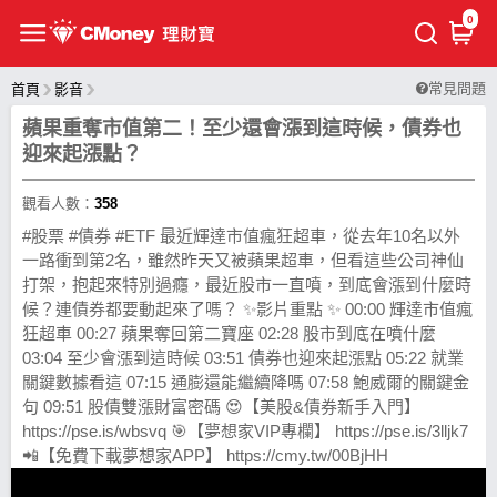
0
常見問題
首頁
影音
蘋果重奪市值第二！至少還會漲到這時候，債券也
迎來起漲點？
觀看人數：
358
#股票 #債券 #ETF 最近輝達市值瘋狂超車，從去年10名以外
一路衝到第2名，雖然昨天又被蘋果超車，但看這些公司神仙
打架，抱起來特別過癮，最近股市一直噴，到底會漲到什麼時
候？連債券都要動起來了嗎？ ✨影片重點 ✨ 00:00 輝達市值瘋
狂超車 00:27 蘋果奪回第二寶座 02:28 股市到底在噴什麼
03:04 至少會漲到這時候 03:51 債券也迎來起漲點 05:22 就業
關鍵數據看這 07:15 通膨還能繼續降嗎 07:58 鮑威爾的關鍵金
句 09:51 股債雙漲財富密碼 😍【美股&債券新手入門】
https://pse.is/wbsvq 🎯【夢想家VIP專欄】 https://pse.is/3lljk7
📲【免費下載夢想家APP】 https://cmy.tw/00BjHH