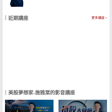
搭配信用狀況良好的公司債做投資組合， 不但可以賺
價差更可創造穩定的現金流。 欲達成財富自由，需要
符合 3 項重點： 1. 先有穩定工作，才可以做好投資
2. 先存錢再花錢，就有更多資金投資 3. 努力累積資
近期講座
更多講座
產，打造穩定現金流 「投資美股只要持之以恆，用心
累積資產，創造足夠被動收入，就能邁向財富自
由！」-by 施雅棠 投資美股的 4 大理由 1. 美股績優企
業如微軟、臉書、谷歌、好事多、星巴克、蘋果等都
在美國上市，與其追尋相關概念股，不如直接買進本
尊股票 2. 美股投資門檻低，手續費吃到飽，1股也能
當股東 3. 打造穩定現金流，邁向財務自由之路！美股
中有許多穩健高配息的股票供您打造專屬投資組合！
4. 美股市場胃納量大，流動性佳，資產配置更多元更
穩健 5 大面向體質評估，選出體質優良好股 1. 營收正
常長：營收成長是第一步評估成長型類股的切入點 2.
利潤動能強：第二個步驟就是評估利潤的動能是否也
是強勁穩健 3. 現金流量強：再來就是現金流量是一個
企業能否穩定帶來正向現金流入的指標 4. 償債能力
高：當然也需要進一步評估企業借錢投資後的償債能
力，償債能力高才能安穩度過不景氣 5. 本業利潤占比
美股夢想家-施雅棠的影音講座
高：最後再來看本業佔利潤的比例高低，佔比高代表
本業營運較穩健