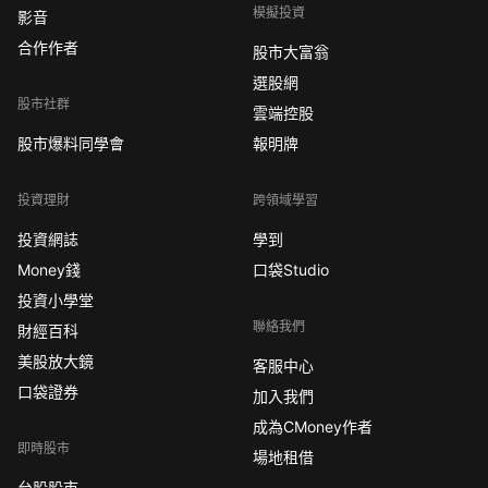
模擬投資
影音
合作作者
股市大富翁
選股網
股市社群
雲端控股
股市爆料同學會
報明牌
投資理財
跨領域學習
投資網誌
學到
Money錢
口袋Studio
投資小學堂
聯絡我們
財經百科
美股放大鏡
客服中心
口袋證券
加入我們
成為CMoney作者
即時股市
場地租借
台股股市