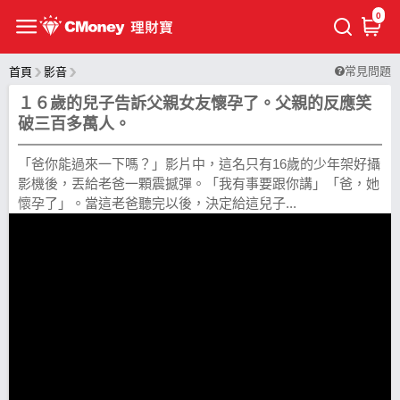
0
常見問題
首頁
影音
１６歲的兒子告訴父親女友懷孕了。父親的反應笑
破三百多萬人。
「爸你能過來一下嗎？」影片中，這名只有16歲的少年架好攝
影機後，丟給老爸一顆震撼彈。「我有事要跟你講」「爸，她
懷孕了」。當這老爸聽完以後，決定給這兒子...