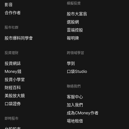
模擬投資
影音
合作作者
股市大富翁
選股網
股市社群
雲端控股
股市爆料同學會
報明牌
投資理財
跨領域學習
投資網誌
學到
Money錢
口袋Studio
投資小學堂
聯絡我們
財經百科
美股放大鏡
客服中心
口袋證券
加入我們
成為CMoney作者
即時股市
場地租借
台股股市