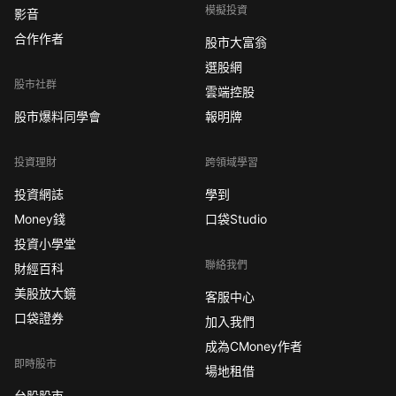
模擬投資
影音
合作作者
股市大富翁
選股網
股市社群
雲端控股
股市爆料同學會
報明牌
投資理財
跨領域學習
投資網誌
學到
Money錢
口袋Studio
投資小學堂
聯絡我們
財經百科
美股放大鏡
客服中心
口袋證券
加入我們
成為CMoney作者
即時股市
場地租借
台股股市