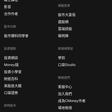
模擬投資
影音
合作作者
股市大富翁
選股網
股市社群
雲端控股
股市爆料同學會
報明牌
投資理財
跨領域學習
投資網誌
學到
Money錢
口袋Studio
投資小學堂
聯絡我們
財經百科
美股放大鏡
客服中心
口袋證券
加入我們
成為CMoney作者
即時股市
場地租借