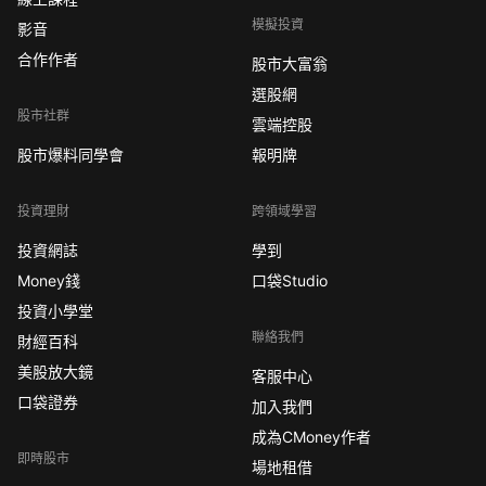
模擬投資
影音
合作作者
股市大富翁
選股網
股市社群
雲端控股
股市爆料同學會
報明牌
投資理財
跨領域學習
投資網誌
學到
Money錢
口袋Studio
投資小學堂
聯絡我們
財經百科
美股放大鏡
客服中心
口袋證券
加入我們
成為CMoney作者
即時股市
場地租借