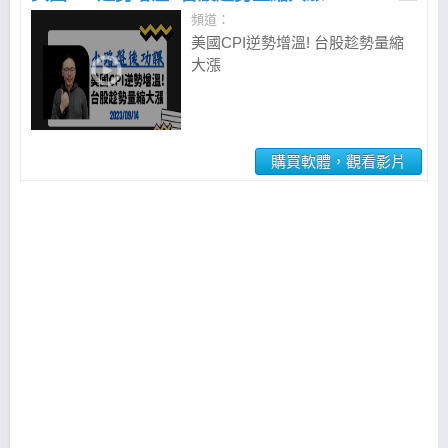
頻道：
美國CPI逆勢增溫! 台股趁勢量縮
大漲
購買軟體，觀看影片