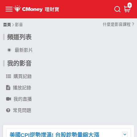
0
什麼是影音課程 ?
首頁
影音
頻道列表
最新影片
我的影音
購買記錄
播放記錄
我的直播
常見問題
美國CPI逆勢增溫! 台股趁勢量縮大漲