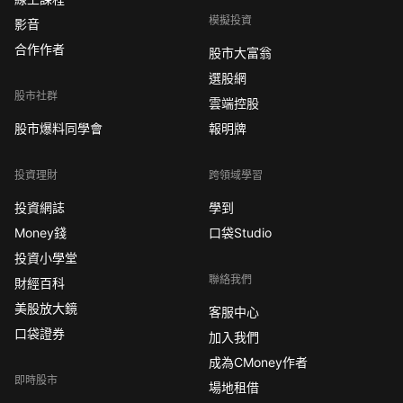
模擬投資
影音
合作作者
股市大富翁
選股網
股市社群
雲端控股
股市爆料同學會
報明牌
投資理財
跨領域學習
投資網誌
學到
Money錢
口袋Studio
投資小學堂
聯絡我們
財經百科
美股放大鏡
客服中心
口袋證券
加入我們
成為CMoney作者
即時股市
場地租借