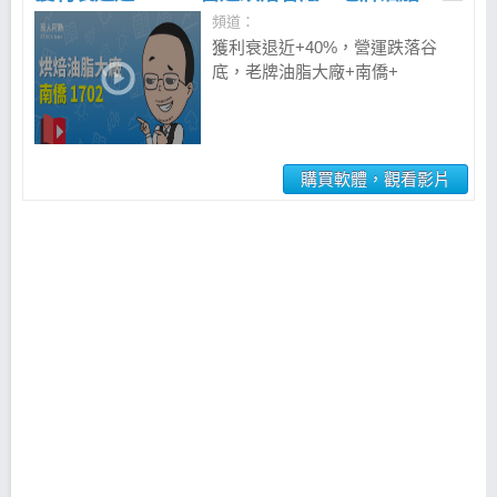
頻道：
獲利衰退近+40%，營運跌落谷
底，老牌油脂大廠+南僑+
(1702)+翻身的關鍵在哪?
購買軟體，觀看影片