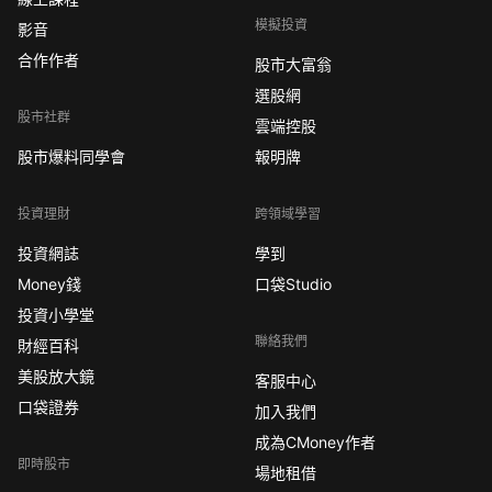
模擬投資
影音
合作作者
股市大富翁
選股網
股市社群
雲端控股
股市爆料同學會
報明牌
投資理財
跨領域學習
投資網誌
學到
Money錢
口袋Studio
投資小學堂
聯絡我們
財經百科
美股放大鏡
客服中心
口袋證券
加入我們
成為CMoney作者
即時股市
場地租借