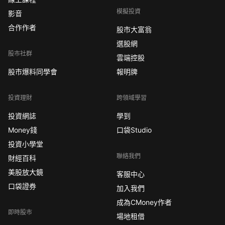
模擬投資
影音
合作作者
股市大富翁
選股網
股市社群
雲端控股
股市爆料同學會
報明牌
投資理財
跨領域學習
投資網誌
學到
Money錢
口袋Studio
投資小學堂
聯絡我們
財經百科
美股放大鏡
客服中心
口袋證券
加入我們
成為CMoney作者
即時股市
場地租借