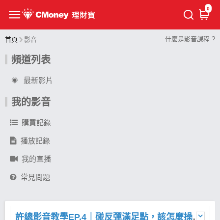
0
什麼是影音課程 ?
首頁
影音
頻道列表
最新影片
我的影音
購買記錄
播放記錄
我的直播
常見問題
許總影音教學EP.4｜碰反彈滿足點，該怎麼操作？