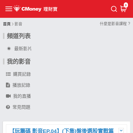
0
什麼是影音課程 ?
首頁
影音
頻道列表
最新影片
我的影音
購買記錄
播放記錄
我的直播
常見問題
【玩籌碼 影音EP.04】(下集)盤後選股實戰篇