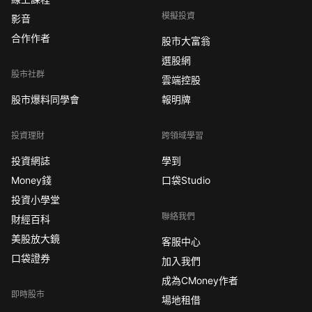
模擬投資
影音
合作作者
股市大富翁
選股網
股市社群
雲端控股
股市爆料同學會
報明牌
投資理財
跨領域學習
投資網誌
學到
Money錢
口袋Studio
投資小學堂
聯絡我們
財經百科
美股放大鏡
客服中心
口袋證券
加入我們
成為CMoney作者
即時股市
場地租借