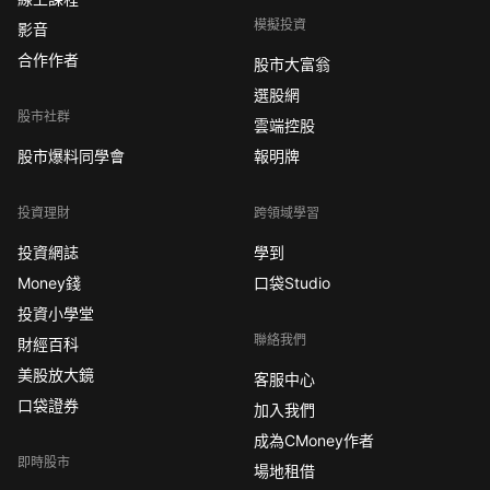
模擬投資
影音
合作作者
股市大富翁
選股網
股市社群
雲端控股
股市爆料同學會
報明牌
投資理財
跨領域學習
投資網誌
學到
Money錢
口袋Studio
投資小學堂
聯絡我們
財經百科
美股放大鏡
客服中心
口袋證券
加入我們
成為CMoney作者
即時股市
場地租借