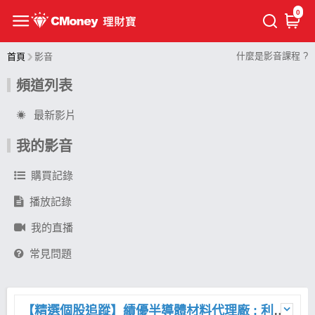
0
什麼是影音課程 ?
首頁
影音
頻道列表
最新影片
我的影音
購買記錄
播放記錄
我的直播
常見問題
【精選個股追蹤】績優半導體材料代理廠 : 利機 (3444)，營收逐季攀高，毛利卻連三降!? 原來問題在這裡....