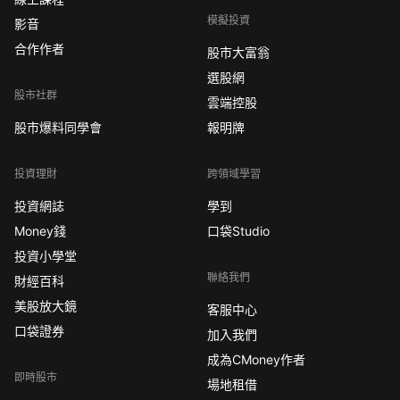
模擬投資
影音
合作作者
股市大富翁
選股網
股市社群
雲端控股
股市爆料同學會
報明牌
投資理財
跨領域學習
投資網誌
學到
Money錢
口袋Studio
投資小學堂
聯絡我們
財經百科
美股放大鏡
客服中心
口袋證券
加入我們
成為CMoney作者
即時股市
場地租借