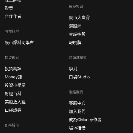
模擬投資
影音
合作作者
股市大富翁
選股網
股市社群
雲端控股
股市爆料同學會
報明牌
投資理財
跨領域學習
投資網誌
學到
Money錢
口袋Studio
投資小學堂
聯絡我們
財經百科
美股放大鏡
客服中心
口袋證券
加入我們
成為CMoney作者
即時股市
場地租借