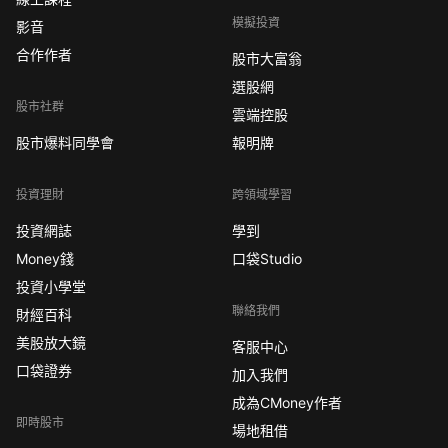
模擬投資
影音
合作作者
股市大富翁
選股網
股市社群
雲端控股
股市爆料同學會
報明牌
投資理財
跨領域學習
投資網誌
學到
Money錢
口袋Studio
投資小學堂
聯絡我們
財經百科
美股放大鏡
客服中心
口袋證券
加入我們
成為CMoney作者
即時股市
場地租借