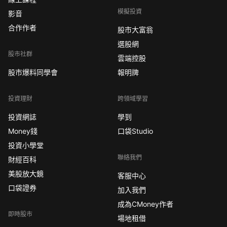
模擬投資
影音
合作作者
股市大富翁
選股網
股市社群
雲端控股
股市爆料同學會
報明牌
投資理財
跨領域學習
投資網誌
學到
Money錢
口袋Studio
投資小學堂
聯絡我們
財經百科
美股放大鏡
客服中心
口袋證券
加入我們
成為CMoney作者
即時股市
場地租借