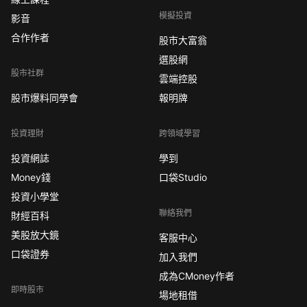
模擬投資
影音
合作作者
股市大富翁
選股網
股市社群
雲端控股
股市爆料同學會
報明牌
投資理財
跨領域學習
投資網誌
學到
Money錢
口袋Studio
投資小學堂
聯絡我們
財經百科
美股放大鏡
客服中心
口袋證券
加入我們
成為CMoney作者
即時股市
場地租借