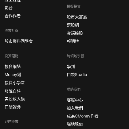
模擬投資
影音
合作作者
股市大富翁
選股網
股市社群
雲端控股
股市爆料同學會
報明牌
投資理財
跨領域學習
投資網誌
學到
Money錢
口袋Studio
投資小學堂
聯絡我們
財經百科
美股放大鏡
客服中心
口袋證券
加入我們
成為CMoney作者
即時股市
場地租借