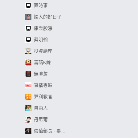
藥時事
嫺人的好日子
康樂股漲
蔡明翰
投資講座
籌碼K線
無聊詹
直播專區
算利教官
自由人
丹尼爾
價值部長 - 畢卡胡