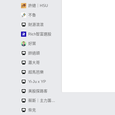
許總｜HSU
不魯
財源滾滾
Rich智富選股
好葉
帥過頭
蕭大哥
超馬芭樂
Yi-Ju x YP
美股探路客
蔡斯｜主力籌碼透視鏡
柴克