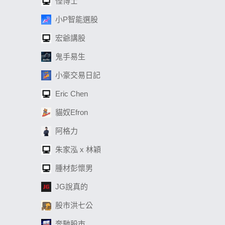
怪博士
小P智能選股
宏爺講股
鬼手易生
小豪交易日記
Eric Chen
貓奴Efron
阿格力
朱家泓 x 林穎
腫材彭懷男
JG說真的
股市洪七公
奔馳股市