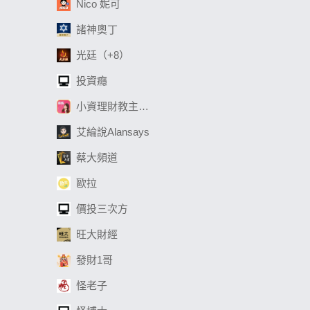
Nico 妮可
諸神奧丁
光廷（+8）
投資癮
小資理財教主Dr. Selena
艾綸說Alansays
蔡大頻道
歐拉
價投三次方
旺大財經
發財1哥
怪老子