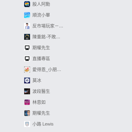
股人阿勳
順流小畢
反市場玩家－劉大
陳重銘-不敗存股術
期權先生
直播專區
愛得恩_小朋友學投資
莫冰
波段醫生
林恩如
期權先生
小路 Lewis