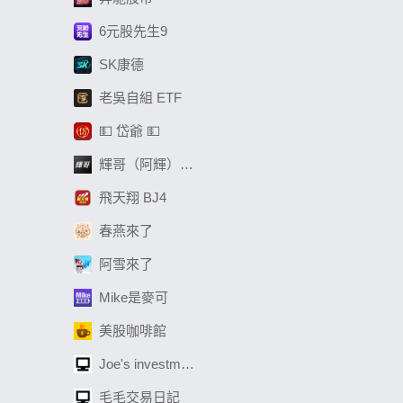
6元股先生9
SK康德
老吳自組 ETF
💵 岱爺 💵
輝哥（阿輝）選股
飛天翔 BJ4
春燕來了
阿雪來了
Mike是麥可
美股咖啡館
Joe's investment
毛毛交易日記