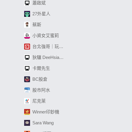
蕭啟斌
27外星人
蔡斯
小資女艾蜜莉
台北強哥｜玩波段APP
狄驤 DeeHsiang
卡爾先生
BC股倉
股市阿水
尼克萊
Winner印鈔機
Sara Wang