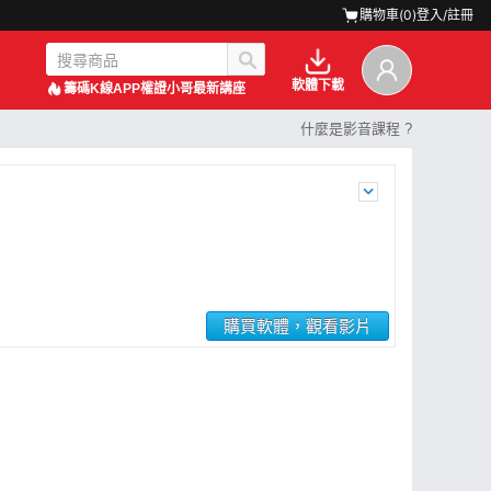
購物車(
0
)
登入/註冊
軟體下載
籌碼K線APP
權證小哥最新講座
什麼是影音課程 ?
購買軟體，觀看影片