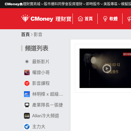
CMoney
理財寶商城
股市爆料同學會
投資理財
即時股市
美股專區
模擬
首頁
軟體
首頁
影音
頻道列表
最新影片
權證小哥
影音課程
林明樟 x 超級數字力
產業隊長－張捷
Allan冷大頻道
主力大