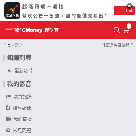
起漲訊號不漏接
馬上下載
營收公告一出爐，誰的股價先噴出?
0
什麼是影音課程 ?
首頁
影音
頻道列表
最新影片
我的影音
購買記錄
播放記錄
我的直播
常見問題