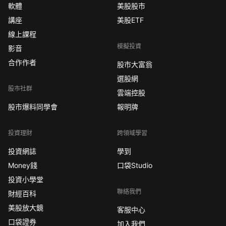
軟體
美股股市
講座
美股ETF
線上課程
模擬投資
影音
合作作者
股市大富翁
選股網
股市社群
雲端控股
股市爆料同學會
報明牌
投資理財
跨領域學習
投資網誌
學到
Money錢
口袋Studio
投資小學堂
聯絡我們
財經百科
美股放大鏡
客服中心
口袋證券
加入我們