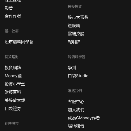
模擬投資
影音
合作作者
股市大富翁
選股網
股市社群
雲端控股
股市爆料同學會
報明牌
投資理財
跨領域學習
投資網誌
學到
Money錢
口袋Studio
投資小學堂
聯絡我們
財經百科
美股放大鏡
客服中心
口袋證券
加入我們
成為CMoney作者
即時股市
場地租借