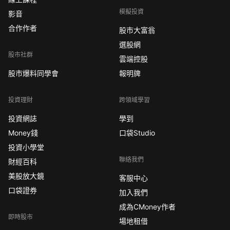
模擬投資
影音
合作作者
股市大富翁
選股網
股市社群
雲端控股
股市爆料同學會
報明牌
投資理財
跨領域學習
投資網誌
學到
Money錢
口袋Studio
投資小學堂
聯絡我們
財經百科
美股放大鏡
客服中心
口袋證券
加入我們
成為CMoney作者
即時股市
場地租借