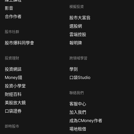
模擬投資
影音
合作作者
股市大富翁
選股網
股市社群
雲端控股
股市爆料同學會
報明牌
投資理財
跨領域學習
投資網誌
學到
Money錢
口袋Studio
投資小學堂
聯絡我們
財經百科
美股放大鏡
客服中心
口袋證券
加入我們
成為CMoney作者
即時股市
場地租借