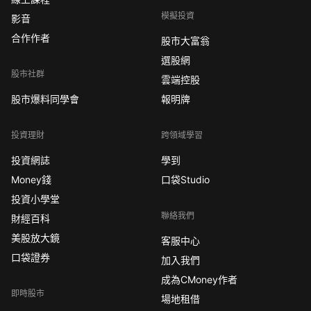
模擬投資
影音
合作作者
股市大富翁
選股網
股市社群
雲端控股
股市爆料同學會
報明牌
投資理財
跨領域學習
投資網誌
學到
Money錢
口袋Studio
投資小學堂
聯絡我們
財經百科
美股放大鏡
客服中心
口袋證券
加入我們
成為CMoney作者
即時股市
場地租借