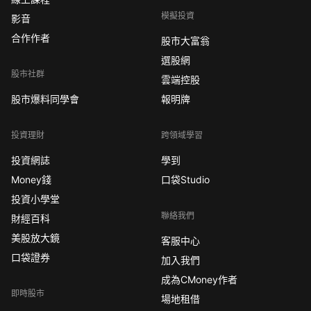
模擬投資
影音
合作作者
股市大富翁
選股網
股市社群
雲端控股
股市爆料同學會
報明牌
投資理財
跨領域學習
投資網誌
學到
Money錢
口袋Studio
投資小學堂
聯絡我們
財經百科
美股放大鏡
客服中心
口袋證券
加入我們
成為CMoney作者
即時股市
場地租借