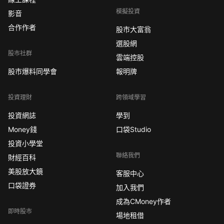
模擬投資
影音
合作作者
股市大富翁
選股網
股市社群
雲端控股
股市爆料同學會
報明牌
投資理財
跨領域學習
投資網誌
學到
Money錢
口袋Studio
投資小學堂
聯絡我們
財經百科
美股放大鏡
客服中心
口袋證券
加入我們
成為CMoney作者
即時股市
場地租借