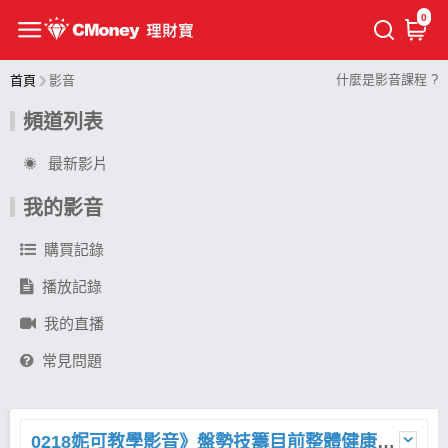
0
什麼是影音課程 ?
首頁
影音
頻道列表
最新影片
我的影音
購買記錄
播放記錄
我的直播
常見問題
0218妮可教學影音》盤勢技籌目前整體健康，有2隱憂等待訊號再說，AI；CCL偏