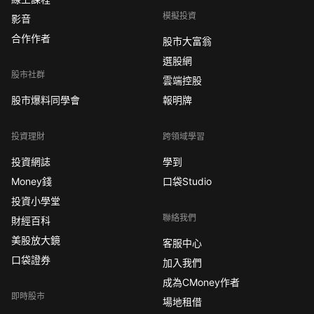
模擬投資
影音
合作作者
股市大富翁
選股網
股市社群
雲端控股
股市爆料同學會
報明牌
投資理財
跨領域學習
投資網誌
學到
Money錢
口袋Studio
投資小學堂
聯絡我們
財經百科
美股放大鏡
客服中心
口袋證券
加入我們
成為CMoney作者
即時股市
場地租借