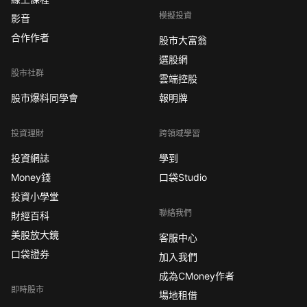
模擬投資
影音
合作作者
股市大富翁
選股網
股市社群
雲端控股
股市爆料同學會
報明牌
投資理財
跨領域學習
投資網誌
學到
Money錢
口袋Studio
投資小學堂
聯絡我們
財經百科
美股放大鏡
客服中心
口袋證券
加入我們
成為CMoney作者
即時股市
場地租借