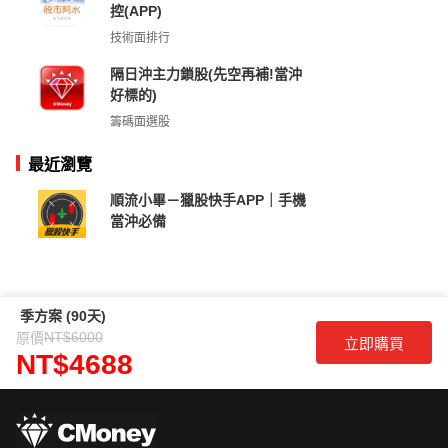
控(APP)
技術面排行
隔日沖主力鎖股(先空再補!當沖
好標的)
籌碼面選股
最近瀏覽
順流小畢－獵股快手APP｜手機
當沖必備
季方案 (90天)
NT$6000
原價
立即購買
NT$4688