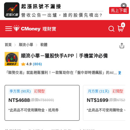
起漲訊號不漏接
馬上下載
營收公告一出爐，誰的股價先噴出?
0
首頁
順流小畢
軟體
順流小畢－獵股快手APP｜手機當沖必備
4.9
(
806
)
「順勢交易」就能輕鬆獲利！一款幫助你在「盤中即時選飆股」的APP！
更多
季方案 (90天)
訂閱型
月方案 (31天)
訂閱型
NT$4688
NT$1699
(原價NT$6000)
(原價NT$200
*此商品不可使用購物金、抵用券
*此商品不可使用購物金、