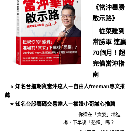
《當沖畢勝
啟示路》
從菜雞到
常勝軍 連贏
70個月！超
完備當沖指
南
⭐ 知名台指期貨當沖達人－自由人freeman專文推
薦
⭐ 知名台股籌碼交易達人－權證小哥誠心推薦
你還在「貪婪」地進
場，下單後「恐懼」嗎？