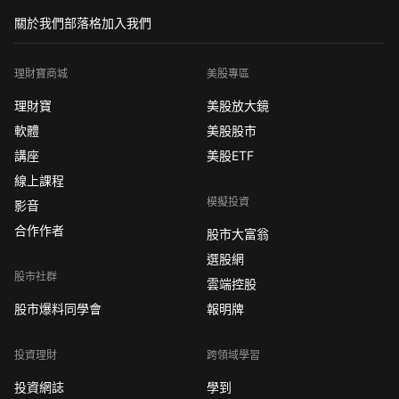
關於我們
部落格
加入我們
理財寶商城
美股專區
理財寶
美股放大鏡
軟體
美股股市
講座
美股ETF
線上課程
模擬投資
影音
合作作者
股市大富翁
選股網
股市社群
雲端控股
股市爆料同學會
報明牌
投資理財
跨領域學習
投資網誌
學到