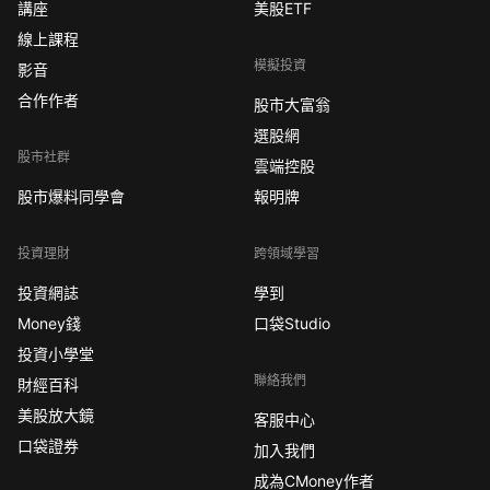
講座
美股ETF
線上課程
模擬投資
影音
合作作者
股市大富翁
選股網
股市社群
雲端控股
股市爆料同學會
報明牌
投資理財
跨領域學習
投資網誌
學到
Money錢
口袋Studio
投資小學堂
聯絡我們
財經百科
美股放大鏡
客服中心
口袋證券
加入我們
成為CMoney作者