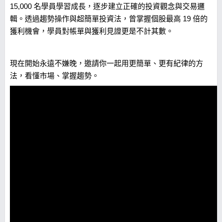
15,000 名學員學習成長，逐步建立正確的投資觀念與交易邏
輯。透過趨勢操作與超簡單投資法，曾掌握個股最高 19 倍的
獲利機會，學員對帳單與獲利見證更是不計其數。
現在開始永遠不嫌晚，邀請你一起用更簡單、更有紀律的方
法，看懂市場、掌握趨勢。