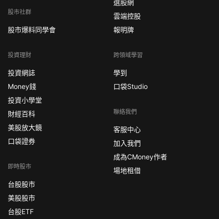
選股網
股市社群
雲端控股
股市爆料同學會
報明牌
投資理財
跨領域學習
投資網誌
學到
Money錢
口袋Studio
投資小學堂
聯絡我們
財經百科
美股放大鏡
客服中心
口袋證券
加入我們
成為CMoney作者
即時股市
場地租借
台股股市
美股股市
台股ETF