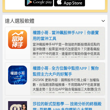
達人選股軟體
權證小哥 - 當沖飆股神手APP｜你最實
用的當沖工具
當沖飆股神手APP是一款協助判斷股價高低點的
當沖軟體！股票當沖技巧怎麼提升？只要看飆股
神手APP中的連次、連量即可幫助你盤中低買高
賣，避免追高殺低，是全台股民最推薦的當沖軟
體！
權證小哥 - 全方位盤中監控APP｜幫你
監控主力大戶的好幫手
2023/06 更新內容：國際股市行情上線！加權指
數、台指期漲跌幅推播，不用開啟APP也能掌握
大盤走勢！全方位APP融合電腦版三大軟體(全方
位、主力收購表、玩家大戶大蒐秘)，獨家主力流
水牆，幫助您一眼看出主力盤中多空方向！(本商
品不含PC軟體)
莎拉的新式型態學 — 技術分析的終極殿
堂 | 型態學 APP 多空選股八大策略