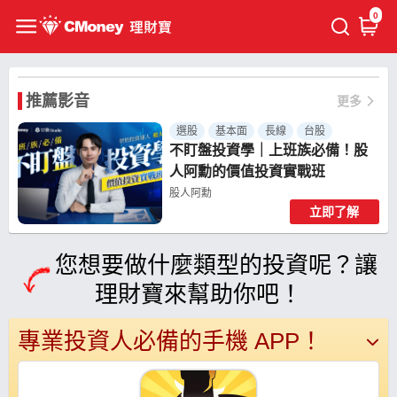
0
推薦影音
更多
選股
基本面
長線
台股
不盯盤投資學｜上班族必備！股
人阿勳的價值投資實戰班
股人阿勳
立即了解
共 9 個章節
您想要做什麼類型的投資呢？讓
理財寶來幫助你吧！
專業投資人必備的手機 APP！