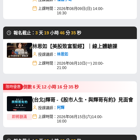
授課講師：
上課時間：
2026年08月09日(日) 14:00-
16:30
報名截止：
3
天
19
小時
46
分
35
秒
林恩如【美股致富聖經】｜線上體驗課
林恩如
授課講師：
上課時間：
2026年08月10日(一) 20:00-
21:00
倒數
6
天
12
小時
16
分
35
秒
限時優惠
(台北)輝哥 -《股市人生・與輝哥有約》見面會
阿輝
授課講師：
即將額滿
上課時間：
2026年08月15日(六)14:00-
16:00