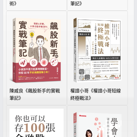
術》
筆記》
陳威良《飆股新手的實戰
權證小哥《權證小哥短線
筆記》
終極戰法》