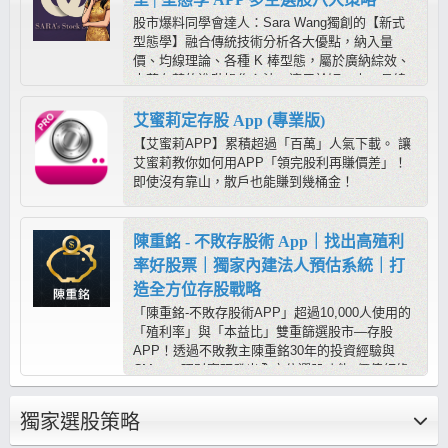
股市爆料同學會達人：Sara Wang獨創的【新式
型態學】融合傳統技術分析各大優點，納入量
價、均線理論、各種 K 棒型態，屬於廣納綜效、
去蕪存菁的進階操作心法，適用於短、中、長線
操作，是在股市中求穩定獲利的最佳方程式；而
【莎拉的型態學教室APP】提供多空六大策略，
艾蜜莉定存股 App (專業版)
搭配《心動指標》輔助判斷，進可攻、退可守，
【艾蜜莉APP】累積超過「百萬」人氣下載。 讓
靠程式幫忙抓出標的後，只需要用型態學快速判
艾蜜莉教你如何用APP「領完股利再賺價差」！
別，就容易抓到起漲起跌！
即使沒有靠山，散戶也能賺到幾桶金！
陳重銘 - 不敗存股術 App｜找出高殖利
率好股票｜獨家內建法人預估系統｜打
造全方位存股戰略
「陳重銘-不敗存股術APP」超過10,000人使用的
「殖利率」與「本益比」雙重篩選股市—存股
APP！透過不敗教主陳重銘30年的投資經驗與
CMoney理財寶研發出全方位選股功能x價值紅綠
燈（本益比、殖利率估價分析）x法人系統，能夠
迅速找出價值投資便宜股、每年穩定配息、EPS
獨家選股策略
向上成長好公司，還有獨家不敗學院專區每月針
對不同的即時事件、個股產業深度研究，幫你打