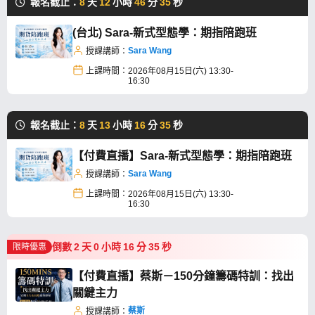
報名截止：
8
天
12
小時
46
分
35
秒
(台北) Sara-新式型態學：期指陪跑班
Sara Wang
授課講師：
上課時間：
2026年08月15日(六) 13:30-
16:30
報名截止：
8
天
13
小時
16
分
35
秒
【付費直播】Sara-新式型態學：期指陪跑班
Sara Wang
授課講師：
上課時間：
2026年08月15日(六) 13:30-
16:30
倒數
2
天
0
小時
16
分
35
秒
限時優惠
【付費直播】蔡斯－150分鐘籌碼特訓：找出
關鍵主力
蔡斯
授課講師：