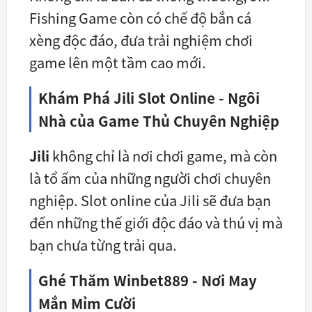
Fishing Game còn có chế độ bắn cá
xèng độc đáo, đưa trải nghiệm chơi
game lên một tầm cao mới.
Khám Phá Jili Slot Online - Ngôi
Nhà của Game Thủ Chuyên Nghiệp
Jili
không chỉ là nơi chơi game, mà còn
là tổ ấm của những người chơi chuyên
nghiệp. Slot online của Jili sẽ đưa bạn
đến những thế giới độc đáo và thú vị mà
bạn chưa từng trải qua.
Ghé Thăm Winbet889 - Nơi May
Mắn Mỉm Cười