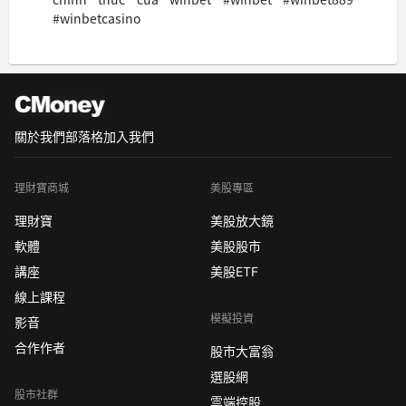
#winbetcasino
關於我們
部落格
加入我們
理財寶商城
美股專區
理財寶
美股放大鏡
軟體
美股股市
講座
美股ETF
線上課程
模擬投資
影音
合作作者
股市大富翁
選股網
股市社群
雲端控股