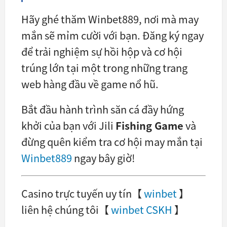
Hãy ghé thăm Winbet889, nơi mà may
mắn sẽ mỉm cười với bạn. Đăng ký ngay
để trải nghiệm sự hồi hộp và cơ hội
trúng lớn tại một trong những trang
web hàng đầu về game nổ hũ.
Bắt đầu hành trình săn cá đầy hứng
khởi của bạn với Jili
Fishing Game
và
đừng quên kiểm tra cơ hội may mắn tại
Winbet889
ngay bây giờ!
Casino trực tuyến uy tín【
winbet
】
liên hệ chúng tôi【
winbet CSKH
】