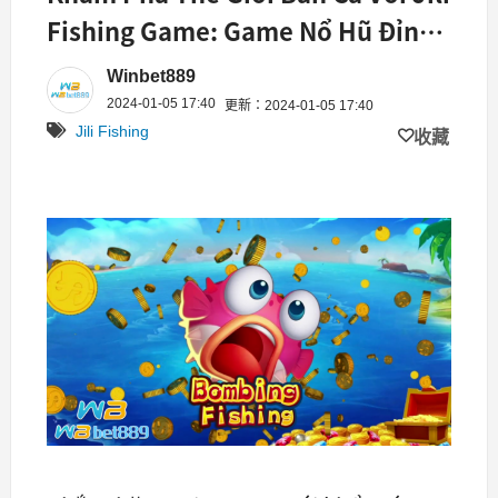
Fishing Game: Game Nổ Hũ Đỉnh
Cao
Winbet889
2024-01-05 17:40
更新：2024-01-05 17:40
Jili Fishing
收藏