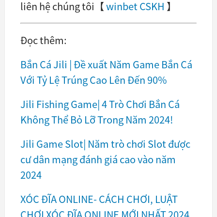
liên hệ chúng tôi【
winbet CSKH
】
Đọc thêm:
Bắn Cá Jili | Đề xuất Năm Game Bắn Cá
Với Tỷ Lệ Trúng Cao Lên Đến 90%
Jili Fishing Game| 4 Trò Chơi Bắn Cá
Không Thể Bỏ Lỡ Trong Năm 2024!
Jili Game Slot| Năm trò chơi Slot được
cư dân mạng đánh giá cao vào năm
2024
XÓC ĐĨA ONLINE- CÁCH CHƠI, LUẬT
CHƠI XÓC ĐĨA ONLINE MỚI NHẤT 2024