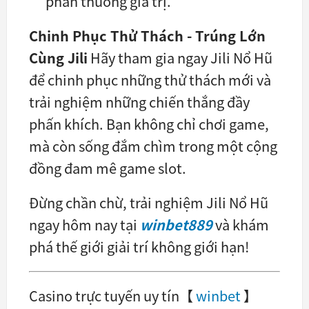
phần thưởng giá trị.
Chinh Phục Thử Thách - Trúng Lớn
Cùng Jili
Hãy tham gia ngay Jili Nổ Hũ
để chinh phục những thử thách mới và
trải nghiệm những chiến thắng đầy
phấn khích. Bạn không chỉ chơi game,
mà còn sống đắm chìm trong một cộng
đồng đam mê game slot.
Đừng chần chừ, trải nghiệm Jili Nổ Hũ
ngay hôm nay tại
winbet889
và khám
phá thế giới giải trí không giới hạn!
Casino trực tuyến uy tín【
winbet
】