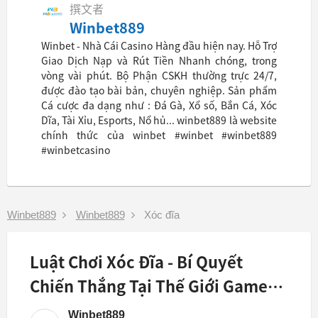
撰文者
Winbet889
Winbet - Nhà Cái Casino Hàng đầu hiện nay. Hỗ Trợ
Giao Dịch Nạp và Rút Tiền Nhanh chóng, trong
vòng vài phút. Bộ Phận CSKH thường trực 24/7,
được đào tạo bài bản, chuyên nghiệp. Sản phẩm
Cá cược đa dạng như : Đá Gà, Xổ số, Bắn Cá, Xóc
Dĩa, Tài Xỉu, Esports, Nổ hủ... winbet889 là website
chính thức của winbet #winbet #winbet889
#winbetcasino
Winbet889
Winbet889
Xóc đĩa
Luật Chơi Xóc Đĩa - Bí Quyết
Chiến Thắng Tại Thế Giới Game
Đổi Thưởng
Winbet889