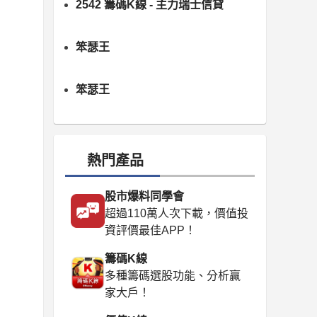
2542 籌碼K線 - 主力瑞士信貸
笨瑟王
笨瑟王
熱門產品
股市爆料同學會
超過110萬人次下載，價值投
資評價最佳APP！
籌碼K線
多種籌碼選股功能、分析贏
家大戶！