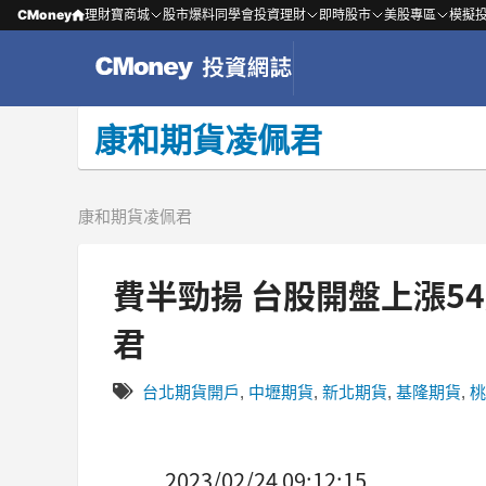
CMoney
理財寶商城
股市爆料同學會
投資理財
即時股市
美股專區
模擬
康和期貨凌佩君
康和期貨凌佩君
費半勁揚 台股開盤上漲54點 台
君
台北期貨開戶
,
中壢期貨
,
新北期貨
,
基隆期貨
,
桃
2023/02/24 09:12:15