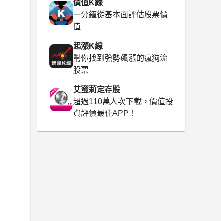
價值K線
一分鐘從基本面評估股票價
值
起漲K線
幫你找到強勢飆漲的瘋狗流
股票
艾蜜莉定存股
超過110萬人次下載，價值投
資評價最佳APP！