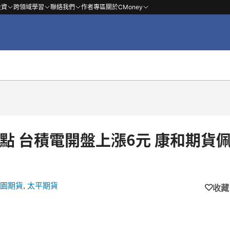
投資
跨領域學習
聯絡我們
作者專區
關於CMoney
積電開盤上漲6元 康和期貨佩
園期貨
,
太平期貨
收藏