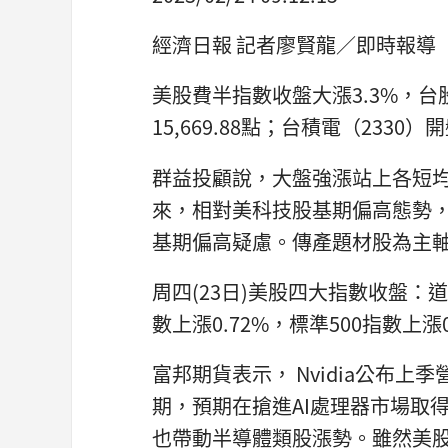
經濟日報 記者廖賢龍／即時報導
美股費半指數收盤大漲3.3%，台股
15,669.88點；台積電（2330
群益投顧說，大盤強漲站上各短均
來，相對美科技股基期偏高態勢
基期偏高疑慮。傳產題材股為主
周四(23日)美股四大指數收盤：道
數上漲0.72%，標準500指數上漲
富邦期貨表示， Nvidia公布
期，預期在搶進AI處理器市場取
也帶動半導體類股漲勢。雖然美股