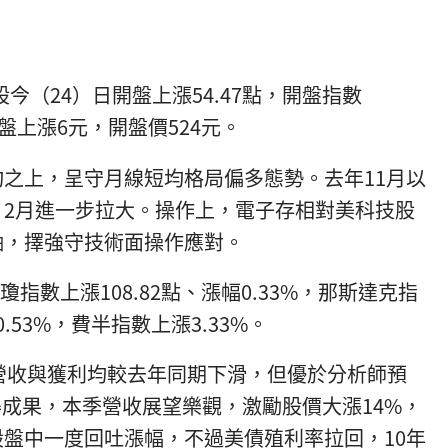
今（24）日開盤上漲54.47點，開盤指數
）開盤上漲6元，開盤價524元。
之上，呈守月線短均格局偏多態勢。去年11月以
，2月進一步拉大。操作上，電子存相對美科技股
軸，擇強守技術面操作應對。
瓊指數上漲108.82點、漲幅0.33%，那斯達克指
0.53%，費半指數上漲3.33%。
上季營收與獲利均較去年同期下滑，但優於分析師預
得成果，本季營收展望樂觀，激勵股價大漲14%，
盤中一度回吐漲幅，不過美債殖利率拉回，10年