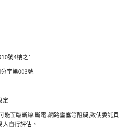
10號4樓之1
分字第003號
設定
仍可能面臨斷線.斷電.網路壅塞等阻礙,致使委託買
易人自行評估。