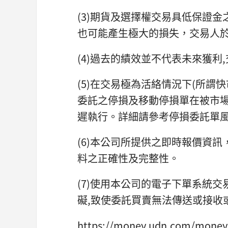
(3)期貨及選擇權交易具低保證
也可能產生極大的損失，交易人
(4)過去的績效並不代表未來獲
(5)在交易極為活絡情況下(所謂
委託之停損及移動停損單在被市
遲執行。詳細請參考停損委託單
(6)本公司所提供之即時報價資
料之正確性及完整性。
(7)使用本公司的電子下單系統交
礙,致使委託買賣無法傳送或接收
https://money.udn.com/money