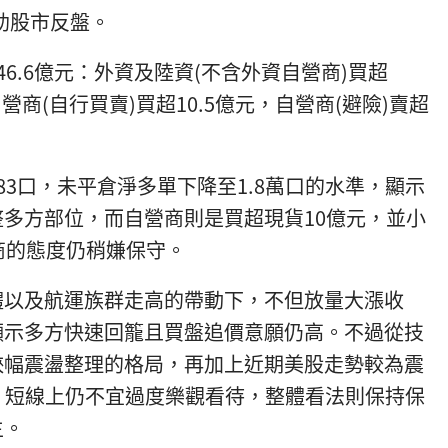
助股市反盤。
6.6億元：外資及陸資(不含外資自營商)買超
自營商(自行買賣)買超10.5億元，自營商(避險)賣超
3口，未平倉淨多單下降至1.8萬口的水準，顯示
多方部位，而自營商則是買超現貨10億元，並小
商的態度仍稍嫌保守。
體以及航運族群走高的帶動下，不但放量大漲收
顯示多方快速回籠且買盤追價意願仍高。不過從技
狹幅震盪整理的格局，再加上近期美股走勢較為震
前，短線上仍不宜過度樂觀看待，整體看法則保持保
主。