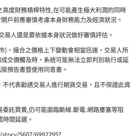
金之高度財務槓桿特性,在可能產生極大利潤的同時
於開戶前應審慎考慮本身財務能力及經濟狀況。
利,交易人還是要依據本身狀況做好審慎評估。
快市)，撮合之價格上下變動會相當迅速，交易人所
場成交價觸及時，系統可能無法立即判別執行或延
風險預告書暨使用同意書。
訊，不代表勸誘交易人進行期貨交易，且不保證此資
易委託買賣,仍可能面臨斷線.斷電.網路壅塞等阻
或時間延遲。
/story/5607/6992295?