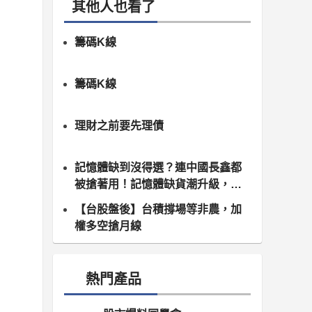
其他人也看了
籌碼K線
籌碼K線
理財之前要先理債
記憶體缺到沒得選？連中國長鑫都
被搶著用！記憶體缺貨潮升級，南
亞科、群聯領軍噴發
【台股盤後】台積撐場等非農，加
權多空搶月線
熱門產品