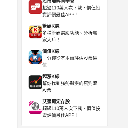
股市爆料同學會
超過110萬人次下載，價值投
資評價最佳APP！
籌碼K線
多種籌碼選股功能、分析贏
家大戶！
價值K線
一分鐘從基本面評估股票價
值
起漲K線
幫你找到強勢飆漲的瘋狗流
股票
艾蜜莉定存股
超過110萬人次下載，價值投
資評價最佳APP！