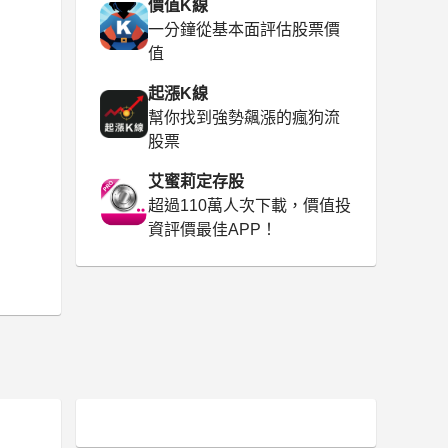
價值K線
一分鐘從基本面評估股票價
值
起漲K線
幫你找到強勢飆漲的瘋狗流
股票
艾蜜莉定存股
超過110萬人次下載，價值投
資評價最佳APP！