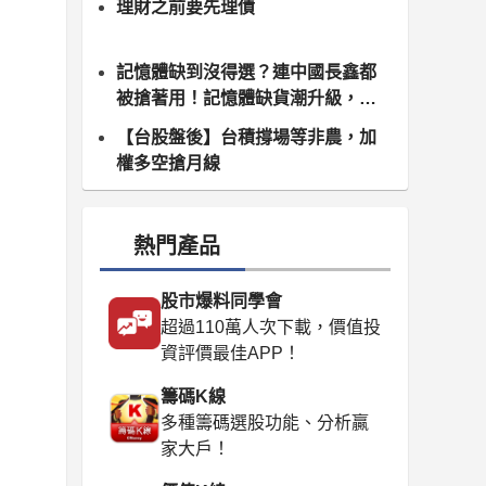
理財之前要先理債
記憶體缺到沒得選？連中國長鑫都
被搶著用！記憶體缺貨潮升級，南
亞科、群聯領軍噴發
【台股盤後】台積撐場等非農，加
權多空搶月線
熱門產品
股市爆料同學會
超過110萬人次下載，價值投
資評價最佳APP！
籌碼K線
多種籌碼選股功能、分析贏
家大戶！