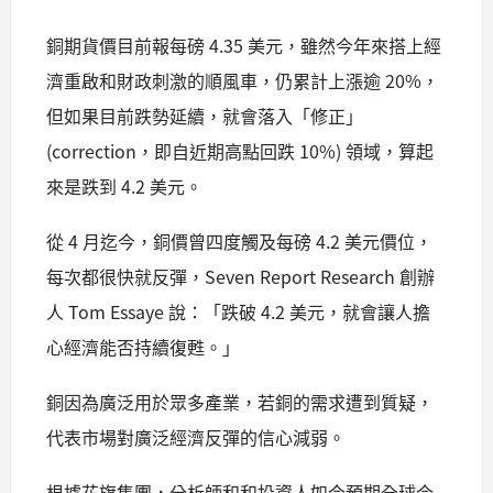
銅期貨價目前報每磅 4.35 美元，雖然今年來搭上經
濟重啟和財政刺激的順風車，仍累計上漲逾 20%，
但如果目前跌勢延續，就會落入「修正」
(correction，即自近期高點回跌 10%) 領域，算起
來是跌到 4.2 美元。
從 4 月迄今，銅價曾四度觸及每磅 4.2 美元價位，
每次都很快就反彈，Seven Report Research 創辦
人 Tom Essaye 說：「跌破 4.2 美元，就會讓人擔
心經濟能否持續復甦。」
銅因為廣泛用於眾多產業，若銅的需求遭到質疑，
代表市場對廣泛經濟反彈的信心減弱。
根據花旗集團，分析師和和投資人如今預期全球今