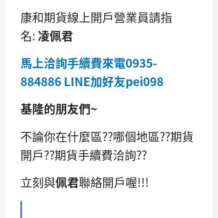
康和期貨線上開戶營業員請指
名:
凌佩君
馬上洽詢手續費
來電
0935-
884886
LINE加好友
pei098
基隆的朋友們~
不論你在什麼區??哪個地區??期貨
開戶??期貨手續費洽詢??
立刻與
佩君
聯絡開戶喔!!!