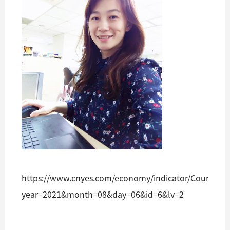
https://www.cnyes.com/economy/indicator/CountryTh
year=2021&month=08&day=06&id=6&lv=2