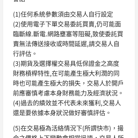
(1)任何系統參數須由交易人自行設定
(2)使用電子下單交易委託買賣,仍可能面
臨斷線.斷電.網路壅塞等阻礙,致使委託買
賣無法傳送接收或時間延遲,請交易人自
行評估。
(3)期貨及選擇權交易具低保證金之高度
財務槓桿特性,在可能產生極大利潤的同
時也可能產生極大的損失，交易人於開戶
前應審慎考慮本身財務能力及經濟狀況。
(4)過去的績效並不代表未來獲利,交易人
還是要依據本身狀況做好審慎評估。
(5)在交易極為活絡情況下(所謂快市)，撮
合之價格上下變動會相當迅速，交易人所