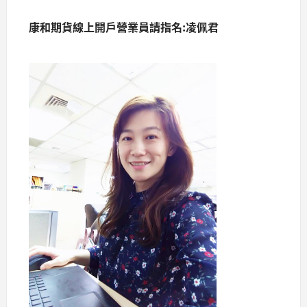
康和期貨線上開戶營業員請指名:凌佩君