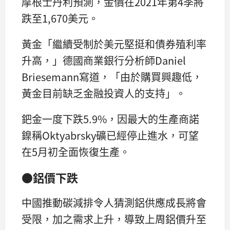
摩根士丹利預測，金價在2021年第4季將
跌至1,670美元。
黃金「繼續受制於美元堅挺和債券殖利率
升高，」德國商業銀行分析師Daniel
Briesemann寫道，「由於購買興趣低，
黃金目前缺乏金融投資人的支持」。
鈀金一度下跌5.9%，因最大的生產商諾
鎳稱Oktyabrsky礦已經停止進水，可望
在5月初全面恢復生產。
●鋁價下跌
中國推動碳減排令人猜測鋁供應成長將會
受限，加之需求上升，導致上周鋁價升至