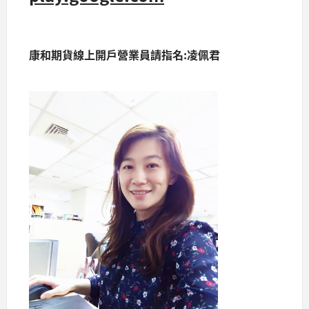
康和期貨線上開戶營業員請指名:凌佩君