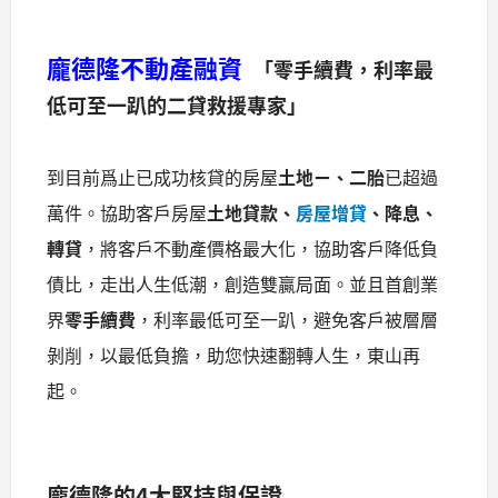
龐德隆不動產融資
「零手續費，利率最
低可至一趴的二貸救援專家」
到目前爲止已成功核貸的房屋
土地ㄧ、二胎
已超過
萬件。協助客戶房屋
土地貸款、
房屋增貸
、降息、
轉貸
，將客戶不動產價格最大化，協助客戶降低負
債比，走出人生低潮，創造雙贏局面。並且首創業
界
零手續費
，利率最低可至一趴，避免客戶被層層
剝削，以最低負擔，助您快速翻轉人生，東山再
起。
龐德隆的4大堅持與保證