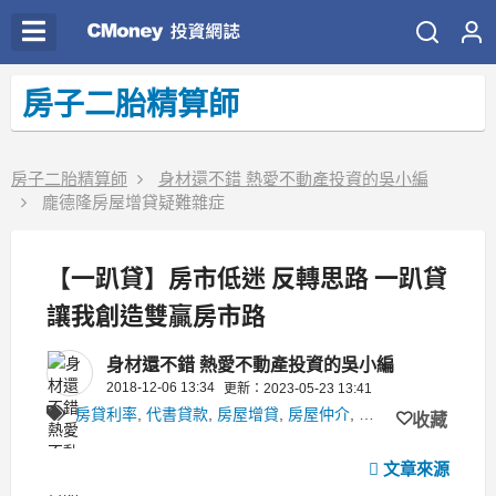
房子二胎精算師
房子二胎精算師
身材還不錯 熱愛不動產投資的吳小編
龐德隆房屋增貸疑難雜症
【一趴貸】房市低迷 反轉思路 一趴貸
讓我創造雙贏房市路
身材還不錯 熱愛不動產投資的吳小編
2018-12-06 13:34
更新：2023-05-23 13:41
房貸利率
,
代書貸款
,
房屋增貸
,
房屋仲介
,
一趴貸
,
韓流翻轉
,
收藏
文章來源