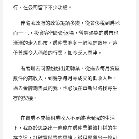
行，在公司留下不少功績。
伴隨著政府的政策詭譎多變，從奢侈稅到房地
而一….，投資客們紛紛退場，曾經熱絡的房市也
漸漸的走入熊市，房仲業寒冬一過就是數年，這
份曾經令人稱羨的行業，如今乏人問津。
看著過去同僚紛紛出走轉業，從過去每月賣屋
數件的高收入，到幾乎每月零成交的低收入戶，
過去金牌銷售員的我，也必須在重新思路找尋生
存的契機。
在賣房不成搞租房收入不足維持現況的生活
下，我終於思路出一條能在房仲業繼續打拼的生
存之道，打破買與賣的思維，從租屋殺出一條可