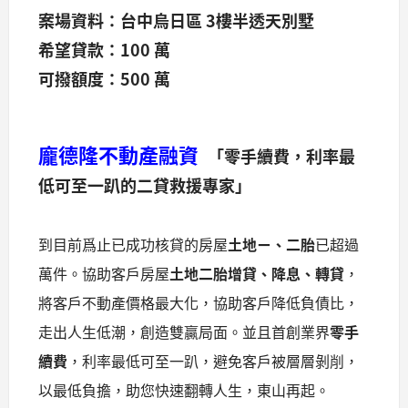
案場資料：台中烏日區 3樓半透天別墅
希望貸款：100 萬
可撥額度：500 萬
龐德隆不動產融資
「零手續費，利率最
低可至一趴的二貸救援專家」
到目前爲止已成功核貸的房屋
土地ㄧ、二胎
已超過
萬件。協助客戶房屋
土地二胎增貸、降息、轉貸
，
將客戶不動產價格最大化，協助客戶降低負債比，
走出人生低潮，創造雙贏局面。並且首創業界
零手
續費
，利率最低可至一趴，避免客戶被層層剝削，
以最低負擔，助您快速翻轉人生，東山再起。