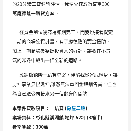
的20分鐘
二貸健診
評估，我便火速取得這筆300
萬
龐德隆一趴貸
方案。
在資金到位後商場如期完工，而我也接著擬定
二期的商場投資計畫，有了龐德隆的資金援助，
加上一期商場獲婆媽投資人的好評，讓我在不景
氣的寒冬中殺出一條全新的道路。
感謝
龐德隆一趴貸
專案，伴隨我從谷底翻身，讓
房仲事業無限延伸,雖然無法重回金牌銷售員，但也
為自己跟公司帶來另一個翻身的開端。
本案件貸款項目：一趴貸 (
房屋二胎
)
案場資料：彰化縣溪湖鎮
地坪:52
坪 (3
樓半)
希望貸款：300
萬