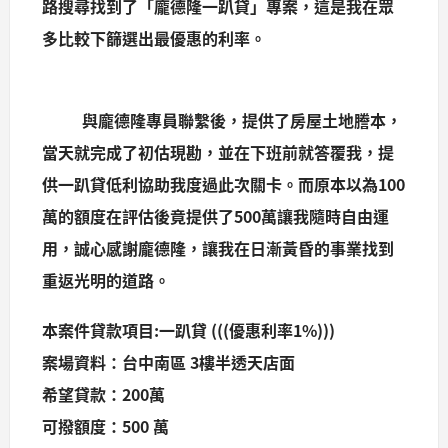
路搜尋找到了「
龐德隆一趴貸
」專案，這是我在眾
多比較下篩選出最優惠的利率。
與龐德隆專員聯繫後，提供了房屋土地謄本，
當天就完成了初估現勘，並在下班前就答覆我，提
供一趴貸低利協助我度過此次關卡。而原本以為100
萬的額度在評估後竟提供了500萬讓我隨時自由運
用，誠心感謝龐德隆，讓我在日漸黃昏的事業找到
重返光明的道路。
本案件貸款項目:一趴貸 (((優惠利率1%)))
案場資料：台中南區 3樓半透天店面
希望貸款：200萬
可撥額度：500 萬