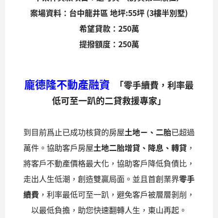
案場資料：台中龍井區
地坪:55
坪 (3
樓半別墅)
希望貸款：250
萬
提撥額度：250
萬
龐德隆不動產融資
「零手續費，利率最
低可至一趴的二貸救援專家」
到目前爲止已成功核貸的房屋
土地ㄧ、二胎
已超過
萬件。協助客戶房屋
土地二胎增貸、降息、轉貸
，
將客戶不動產價格最大化，協助客戶降低負債比，
走出人生低潮，創造雙贏局面。並且首創業界
零手
續費
，利率最低可至一趴，避免客戶被層層剝削，
以最低負擔，助您快速翻轉人生，東山再起。