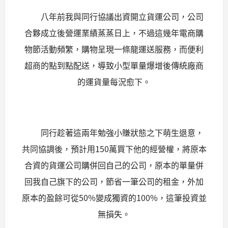
八年前我與同行協議出資開立貨運公司，公司
合夥成立後營運業績蒸蒸日上，不過這幾年電商購
物節活動頻繁，購物呈現一條龍運送服務，而便利
超商的點到點配送，導致小型單量爆增後傳統廠商
的運貨量每況愈下。
同行趁著這兩年勉強小賺狀態之下萌生退意，
共同協調後，預計用150萬買下他的經營權，將原本
合資的貨運公司購併回自己的公司，原本的單量併
回我自己旗下的公司，節省一筆公司的租金，外加
原本的盈餘可從50%變成獨資的100%，這筆投資並
無損失。