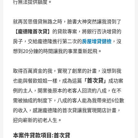
行無法提供額度
。
就再苦思借貸無路之時，臉書大神突然讓我滑到了
【龐德隆首次貸】
的貸款專案，將銀行否決增貸的
房子，交給龐德隆進行第二次的
房屋增貸健檢
，沒
想到20分鐘的時間讓我的事業重新起飛
。
取得百萬資金的我，實現了創業的計畫，沒想到我
首次貸
也能與餐飲姐姐一樣，成為這篇
「
」
成功案
例的主人，開業後原本的老客人回流約八成，在不
需被抽成的制度下，八成的客人能為我帶來近6位數
的收入，感謝龐德隆的首次貸讓我實現開店計畫，
迎向嶄新的初老人生
。
本案件貸款項目:首次貸