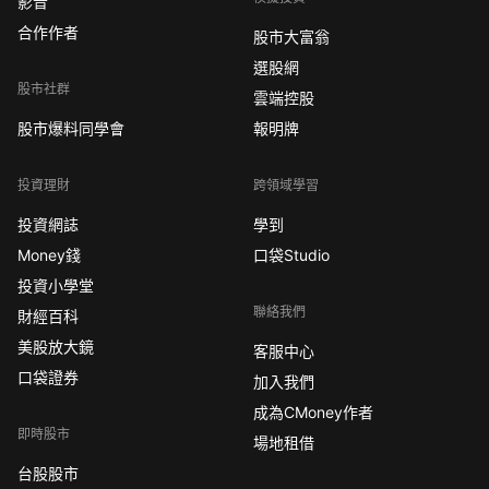
影音
合作作者
股市大富翁
選股網
股市社群
雲端控股
股市爆料同學會
報明牌
投資理財
跨領域學習
投資網誌
學到
Money錢
口袋Studio
投資小學堂
聯絡我們
財經百科
美股放大鏡
客服中心
口袋證券
加入我們
成為CMoney作者
即時股市
場地租借
台股股市