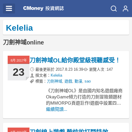
Kelelia
刀劍神域online
刀劍神域OL給你殿堂級視聽感受！
8月 2017年
23
最後更新於
2017.8.23 16:39
瀏覽人次 :
147
撰文者：
Kelelia
標籤：
刀劍神域
,
遊戲
,
動漫
,
sao
《刀劍神域OL》是由國内知名遊戲廠商
OkayGame傾力打造的刀劍冒險類題材
的MMORPG頁遊巨作!遊戲中設置四種
經典職業，特色的全自由PK系統，加上
繼續閱讀...
精美的動漫風畫面，帶給了玩家前所未
有的遊戲戰鬥體驗。
頁遊《刀劍神域OL》的遊戲品質還是值