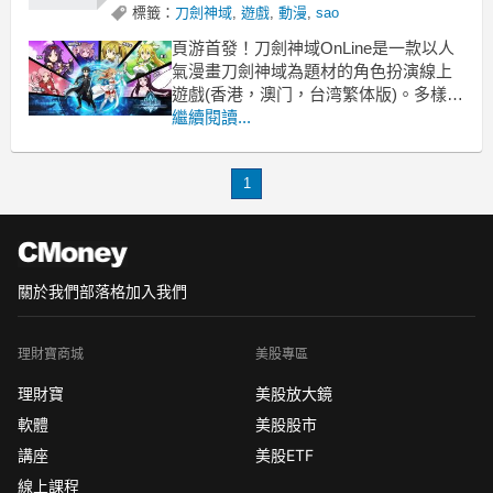
標籤：
刀劍神域
,
遊戲
,
動漫
,
sao
頁游首發！刀劍神域OnLine是一款以人
氣漫畫刀劍神域為題材的角色扮演線上
遊戲(香港，澳门，台湾繁体版)。多樣玩
法與平衡職業，激萌精靈任君選擇，海
繼續閱讀...
量副本盡情探索！寶劍已備好，等你來
挑戰！2017年最不容錯過的MMORPG
1
頁游。
刀劍神域online
神兵
說明
關於我們
部落格
加入我們
神兵
理財寶商城
美股專區
理財寶
美股放大鏡
軟體
美股股市
講座
美股ETF
線上課程