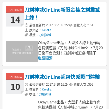
感。在自研引擎的打造下，遊戲還擁有
高質量的角色建模，人物的頭發、皮膚
刀劍神域OnLine新服金桂之劍震撼
8月 2017年
質感細膩，邊緣也無鋸齒，衣物的紋理
細節也非常到位。
14
上線！
最後更新於
2017.8.21 16:22
瀏覽人次 :
161
撰文者：
Kelelia
標籤：
刀劍神域
OkayGame出品，大型多人線上動作角
色扮演遊戲《刀劍神域OnLine》，7月20
日全平台公測！刀劍神域遊戲構建了壹
個絢麗唯美的刀劍大世界，好戰玩家化
繼續閱讀...
身高顔值主角，攜手並肩共同闖蕩艾恩
葛朗特，在唯美的畫面中勾勒出原汁原
味的遊戲江湖。
刀劍神域OnLine超爽快感戰鬥體驗
8月 2017年
在刀劍世界中，妳並不是孤獨壹人，公
會系統能把妳和其他玩家緊
10
最後更新於
2017.8.10 16:24
瀏覽人次 :
396
撰文者：
Kelelia
標籤：
刀劍神域
OkayGame出品，大型多人線上動作角
色扮演遊戲《刀劍神域OnLine》，7月20