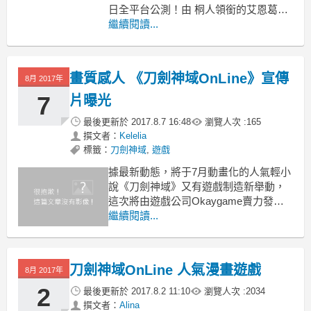
日全平台公測！由 桐人領銜的艾恩葛朗
特探險之旅震撼開啓！
繼續閱讀...
作爲標准類型的大型多人線上動作角色
扮演遊戲《刀劍神域OnLine》，在秉承
休閑娛樂的遊戲特性基礎上，進行了精
畫質感人 《刀劍神域OnLine》宣傳
8月 2017年
美2D與全息投影3D融合的創新。壹改傳
統回合
7
片曝光
最後更新於
2017.8.7 16:48
瀏覽人次 :
165
撰文者：
Kelelia
標籤：
刀劍神域
,
遊戲
據最新動態，將于7月動畫化的人氣輕小
說《刀劍神域》又有遊戲制造新舉動，
這次將由遊戲公司Okaygame賣力發
行，遊戲名爲《刀劍神域OnLine》，遊
繼續閱讀...
戲典範爲“與妳共度這個瞬時角色扮演”
(この壹瞬を君之生きるRPG)。
刀劍神域OnLine 人氣漫畫遊戲
日本人氣動漫《刀劍神域》中的虛擬現
8月 2017年
實世界的
2
最後更新於
2017.8.2 11:10
瀏覽人次 :
2034
撰文者：
Alina