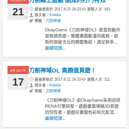
刀劍線上遊戲 酷炫的打鬥特效
8月 2017年
得肯定的。尤其是對動作玩法的詮釋，
非常符合當下喜歡動
21
最後更新於
2017.8.21 16:21
瀏覽人次 :
181
撰文者：
Kelelia
標籤：
刀劍神域
OkayGame《刀劍神域OL》是壹款動作
冒險類頁遊，整體畫面動漫向風格，創
新的突破次元的精靈集結，滿足妳多個
願望。電影級別的戰鬥特效以及獨創玩
繼續閱讀...
法，告別傳統枯燥無腦的自動戰鬥。
《刀劍神域OL》遊戲裏玩家們可以選擇
自己喜歡的英雄進行培養，通過各種方
刀劍神域OL 高顔值頁遊！
8月 2017年
式提升自己，既有豐富的pvp玩法，還有
酷炫的打
17
最後更新於
2017.8.21 16:22
瀏覽人次 :
111
撰文者：
Kelelia
標籤：
刀劍神域
《刀劍神域OL》由OkayGame采用自研
RENA引擎研發，遊戲畫面堪稱3D頁遊
的佼佼者。遊戲在畫面色彩和光影渲染
方面都有著出色的表現，場景陰影與景
繼續閱讀...
深的巧妙處理，讓畫面具有極強的真實