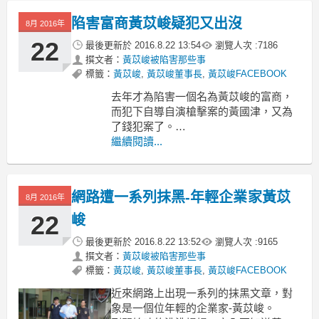
社群網站( Social Media)，凡舉Twitter,臉
陷害富商黃苡峻疑犯又出沒
8月 2016年
書,plurk....等等，無不深入每個人的生
活。
22
最後更新於
2016.8.22 13:54
瀏覽人次 :
7186
撰文者：
黃苡峻被陷害那些事
標籤：
黃苡峻
,
黃苡峻董事長
,
黃苡峻FACEBOOK
去年才為陷害一個名為黃苡峻的富商，
而犯下自導自演槍擊案的黃國津，又為
了錢犯案了。
不過這次的對象是一間上櫃公司。
繼續閱讀...
以下是相關的新聞報導:
自導自演槍擊犯 冒充中資誆台廠
2016-05-16
網路遭一系列抹黑-年輕企業家黃苡
〔記者陳慰慈／新北報導〕上櫃太陽能
8月 2016年
廠「單井工業股份有限公司」
22
峻
（3490），日前
最後更新於
2016.8.22 13:52
瀏覽人次 :
9165
撰文者：
黃苡峻被陷害那些事
標籤：
黃苡峻
,
黃苡峻董事長
,
黃苡峻FACEBOOK
近來網路上出現一系列的抹黑文章，對
象是一個位年輕的企業家-黃苡峻。