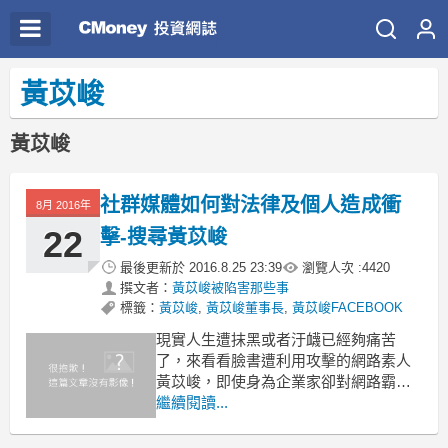
黃苡峻
黃苡峻
社群媒體如何對法律及個人造成衝
8月 2016年
22
擊-搜尋黃苡峻
最後更新於
2016.8.25 23:39
瀏覽人次 :
4420
撰文者：
黃苡峻被陷害那些事
標籤：
黃苡峻
,
黃苡峻董事長
,
黃苡峻FACEBOOK
現實人生遭抹黑或者汙衊已經夠痛苦
了，來看看臉書遭利用攻擊的網路素人
黃苡峻，即使身為企業家卻對網路霸凌
無所適從
繼續閱讀...
網際網路蓬勃發展之後，從一開始到的
部落格，線上聊天室，到目前最流行的