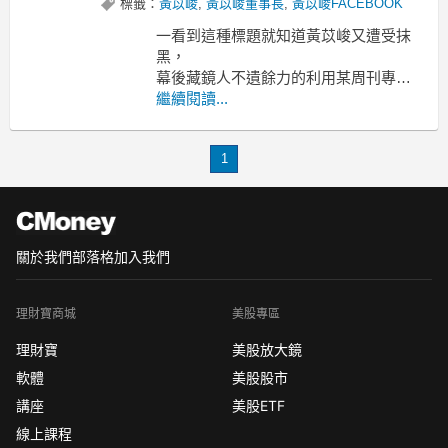
標籤：
黃苡峻
,
黃苡峻董事長
,
黃苡峻FACEBOOK
一看到這種標題就知道黃苡峻又遭受抹
黑，
幕後藏鏡人不遺餘力的利用某周刊專欄
寫天方夜譚，
繼續閱讀...
針對人物關係的描述煞有其事，
並且杜撰許多節點構成藍色蜘蛛網企圖
1
吸引讀者，
可惜成效不彰只有五名網友標示路過看
過此篇文章，
這次針對黃苡峻董事長一干人等的攻擊
徹底失敗
關於我們
部落格
加入我們
理財寶商城
美股專區
理財寶
美股放大鏡
軟體
美股股市
講座
美股ETF
線上課程