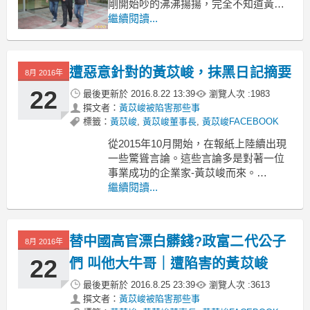
剛開始吵的沸沸揚揚，完全不知道黃苡
峻為何許人也，又為了何事被這樣大肆
繼續閱讀...
抹黑。
經打聽後才知，原是一個叫張宸嘉的股
東對黃苡峻因故心生不滿，於是就躲在
遭惡意針對的黃苡峻，抹黑日記摘要
8月 2016年
網路後面對黃苡峻大肆攻擊。
更扯的是之前還意圖將槍擊案攀到黃苡
22
最後更新於
2016.8.22 13:39
瀏覽人次 :
1983
峻身上，
撰文者：
黃苡峻被陷害那些事
標籤：
黃苡峻
,
黃苡峻董事長
,
黃苡峻FACEBOOK
從2015年10月開始，在報紙上陸續出現
一些驚聳言論。這些言論多是對著一位
事業成功的企業家-黃苡峻而來。
更有甚者，在媒體上直指「有人」要對
繼續閱讀...
投書的人不利，也預告了即將會有槍擊
案發生。
我們來看一下這則新聞。
替中國高官漂白髒錢?政富二代公子
8月 2016年
下車撒尿 400萬名車挨槍 人也中彈
2015-11-06
22
們 叫他大牛哥｜遭陷害的黃苡峻
〔
最後更新於
2016.8.25 23:39
瀏覽人次 :
3613
撰文者：
黃苡峻被陷害那些事