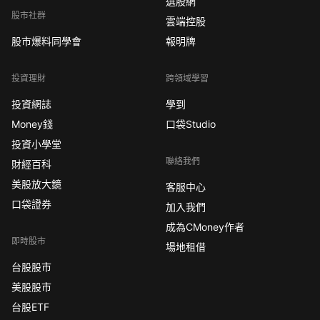
選股網
股市社群
雲端控股
股市爆料同學會
報明牌
投資理財
跨領域學習
投資網誌
學到
Money錢
口袋Studio
投資小學堂
聯絡我們
財經百科
美股放大鏡
客服中心
口袋證券
加入我們
成為CMoney作者
即時股市
場地租借
台股股市
美股股市
台股ETF