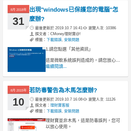
出現"windows已保護您的電腦"怎
8月 2018年
31
麼辦?
最後更新於
2019.10.7 16:41
瀏覽人次 :
10386
撰文者：CMoney理財寶@!
標籤：
下載錯誤
,
安裝問題
1.請您點選「其他資訊」
這是微軟系統誤判造成的，請您放心理
財寶並非病毒程式。
繼續閱讀...
2.請在點選「仍要執行」即可正常安裝
若防毒警告為木馬怎麼辦?
8月 2015年
10
最後更新於
2019.10.7 16:08
瀏覽人次 :
11126
撰文者：
理財寶客服
標籤：
下載錯誤
,
安裝問題
理財寶並非木馬，這是防毒誤判，您可
以放心使用。