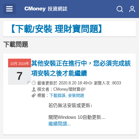
【下載/安裝 理財寶問題】
下載問題
其他安裝正在進行中，您必須完成該
10月 2019年
7
項安裝之後才能繼續
最後更新於
2020.8.20 18:49
瀏覽人次 :
8033
撰文者：CMoney理財寶@!
標籤：
下載錯誤
,
安裝問題
若仍無法安裝或更新↓
關閉Windows 10自動更新
https://www.bnext.com.tw/article/48840/turn-
繼續閱讀...
down-win-10-update