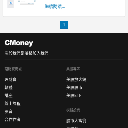
請您按下更多，讓軟體繼續下載，安裝
繼續閱讀...
後即可正常使用。
1
關於我們
部落格
加入我們
理財寶商城
美股專區
理財寶
美股放大鏡
軟體
美股股市
講座
美股ETF
線上課程
模擬投資
影音
合作作者
股市大富翁