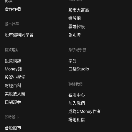
影音
合作作者
股市大富翁
選股網
股市社群
雲端控股
股市爆料同學會
報明牌
投資理財
跨領域學習
投資網誌
學到
Money錢
口袋Studio
投資小學堂
聯絡我們
財經百科
美股放大鏡
客服中心
口袋證券
加入我們
成為CMoney作者
即時股市
場地租借
台股股市