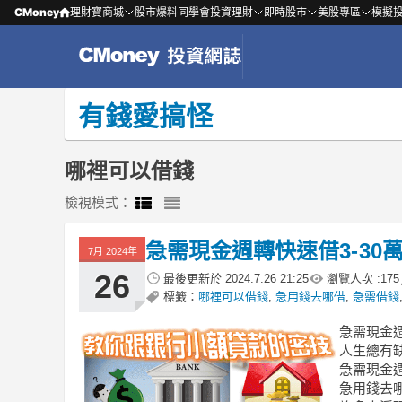
CMoney
理財寶商城
股市爆料同學會
投資理財
即時股市
美股專區
模擬
有錢愛搞怪
哪裡可以借錢
檢視模式：
急需現金週轉快速借3-3
7月 2024年
26
最後更新於
2024.7.26 21:25
瀏覽人次 :
175
標籤：
哪裡可以借錢
,
急用錢去哪借
,
急需借錢
急需現金週
人生總有
急需現金週
急用錢去哪借