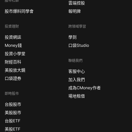
股市社群
雲端控股
股市爆料同學會
報明牌
投資理財
跨領域學習
投資網誌
學到
Money錢
口袋Studio
投資小學堂
聯絡我們
財經百科
美股放大鏡
客服中心
口袋證券
加入我們
成為CMoney作者
即時股市
場地租借
台股股市
美股股市
台股ETF
美股ETF