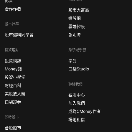
影音
合作作者
股市大富翁
選股網
股市社群
雲端控股
股市爆料同學會
報明牌
投資理財
跨領域學習
投資網誌
學到
Money錢
口袋Studio
投資小學堂
聯絡我們
財經百科
美股放大鏡
客服中心
口袋證券
加入我們
成為CMoney作者
即時股市
場地租借
台股股市