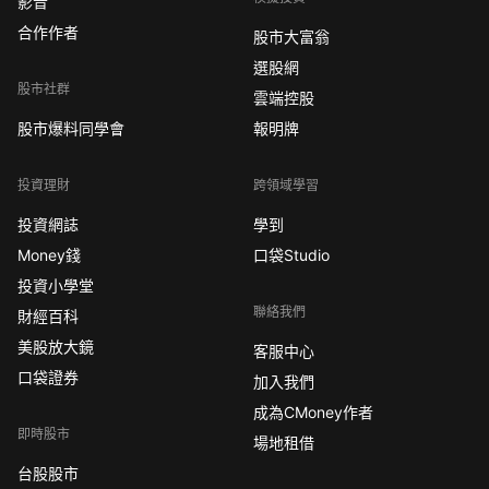
影音
合作作者
股市大富翁
選股網
股市社群
雲端控股
股市爆料同學會
報明牌
投資理財
跨領域學習
投資網誌
學到
Money錢
口袋Studio
投資小學堂
聯絡我們
財經百科
美股放大鏡
客服中心
口袋證券
加入我們
成為CMoney作者
即時股市
場地租借
台股股市