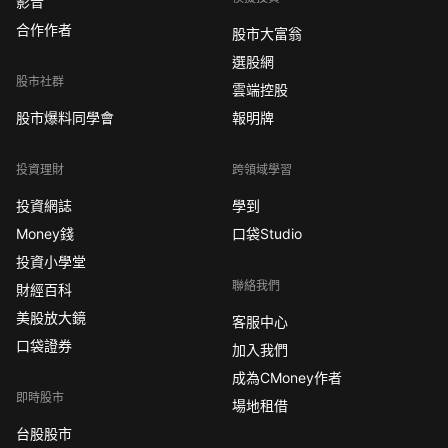
影音
合作作者
股市大富翁
選股網
股市社群
雲端控股
股市爆料同學會
報明牌
投資理財
跨領域學習
投資網誌
學到
Money錢
口袋Studio
投資小學堂
聯絡我們
財經百科
美股放大鏡
客服中心
口袋證券
加入我們
成為CMoney作者
即時股市
場地租借
台股股市