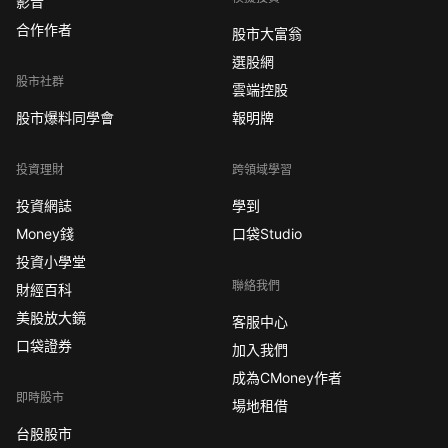
影音
合作作者
股市大富翁
選股網
股市社群
雲端控股
股市爆料同學會
報明牌
投資理財
跨領域學習
投資網誌
學到
Money錢
口袋Studio
投資小學堂
聯絡我們
財經百科
美股放大鏡
客服中心
口袋證券
加入我們
成為CMoney作者
即時股市
場地租借
台股股市