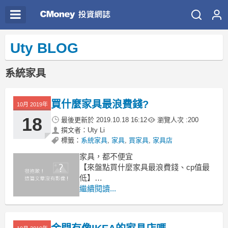
Uty BLOG
系統家具
買什麼家具最浪費錢?
10月 2019年
18
最後更新於
2019.10.18 16:12
瀏覽人次 :
200
撰文者：Uty Li
標籤：
系統家具
,
家具
,
買家具
,
家具店
家具，都不便宜
【來盤點買什麼家具最浪費錢、cp值最
低】
繼續閱讀...
浴缸
有出乎意料吧！浴缸女生的最愛～泡澡
紓壓又能美容皮膚，怎麼會說ｃｐ值最