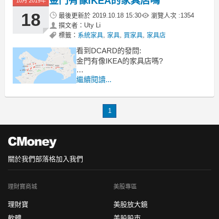
金門有像IKEA的家具店嗎
低呢，常看動漫我們這一家的人就知道
10月 2019年
了，刷浴缸最麻煩了，台灣能真的會每
18
最後更新於
2019.10.18 15:30
瀏覽人次 :
1354
天泡澡嗎？會發現買了浴缸，一年用不
撰文者：Uty Li
到幾次，沒用或有用都會髒，都要清
標籤：
系統家具
,
家具
,
買家具
,
家具店
洗，很
看到DCARD的發問:
金門有像IKEA的家具店嗎?
繼續閱讀...
以下是網友的留言:
有代購ikea的 在山外 Fb承鴻什麼的⋯
1
關於我們
部落格
加入我們
理財寶商城
美股專區
理財寶
美股放大鏡
軟體
美股股市