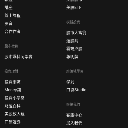
講座
美股ETF
線上課程
模擬投資
影音
合作作者
股市大富翁
選股網
股市社群
雲端控股
股市爆料同學會
報明牌
投資理財
跨領域學習
投資網誌
學到
Money錢
口袋Studio
投資小學堂
聯絡我們
財經百科
美股放大鏡
客服中心
口袋證券
加入我們